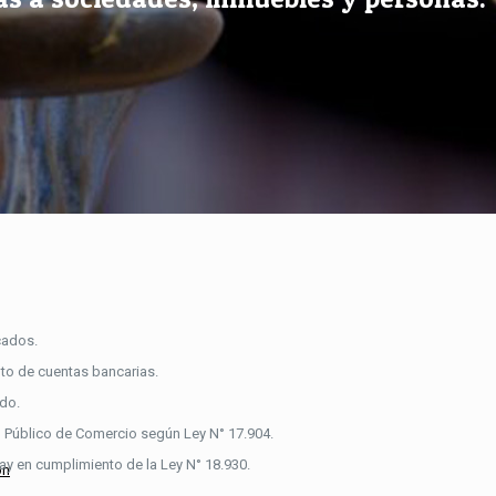
cados.
to de cuentas bancarias.
ado.
ro Público de Comercio según Ley N° 17.904.
ay en cumplimiento de la Ley N° 18.930.
ón