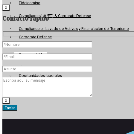
Fideicomiso
X
Compliance (LA/FT) & Corporate Defense
Contacto rápido
Compliance en Lavado de Activos y Financiación del Terrorismo
Corporate Defense
Sumate a LVA
Alianzas
Oportunidades laborales
Contacto
X