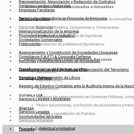
Representación, Negociación y Redacción de Contratos
Servicios Legales y Notariales
Servicios Notariales relacionados a Inmuebles
Empresas Familiares
Tecnología y Consultoría en Procesos de Negocios
Servicios Legales
Relacionados a proceso de compraventa de inmuebles.
Servicios Notariales
Boleto de Reserva, Compromiso y Compraventa.
Internacionalización de la empresa
Propiedad Intelectual e Industrial
Hipotecas y cancelación de hipotecas.
Sociedades Comerciales
Fideicomiso
Tramitación de préstamos hipotecarios
Asesoramiento y Constitución de Sociedades Uruguayas
Compliance (LA/FT) & Corporate Defense
Servicios Notariales relacionados a Personas
Reformas y Reestructuraciones de Sociedades
Transformaciones de Régimen Jurídico
Compliance en Lavado de Activos y Financiación del Terrorismo
Sucesiones
Registro y Mantenimiento de Libros
Corporate Defense
Capitulaciones
Registro de Estados Contables ante la Auditoría Interna de la Naci
Testamentos
Sumate a LVA
Servicios de asesoramiento en Escrituras Públicas, comp
Servicios Legales y Notariales
Títulos automotores, confección de documentos y trans
Alianzas
Servicios Legales
Prendas y cancelación de Prendas
Oportunidades laborales
Servicios Notariales
Propiedad Intelectual e Industrial
Contacto