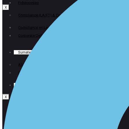
Fideicomiso
X
Compliance (LA/FT) & Corporate Defense
Compliance en Lavado de Activos y Financiación del Terrorismo
Corporate Defense
Sumate a LVA
Alianzas
Oportunidades laborales
Contacto
X