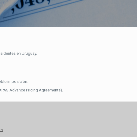
esidentes en Uruguay.
oble imposición.
(APAS Advance Pricing Agreements).
ón