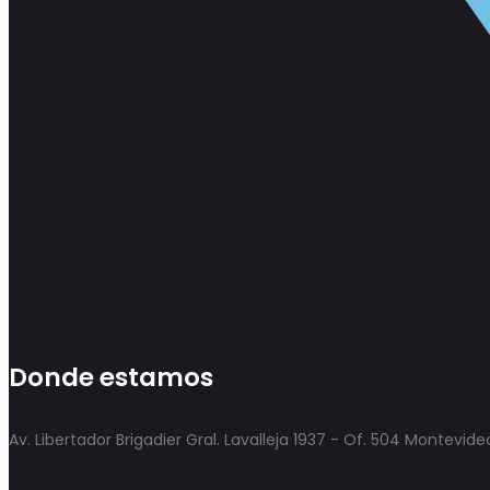
Donde estamos
Av. Libertador Brigadier Gral. Lavalleja 1937 - Of. 504 Montevid