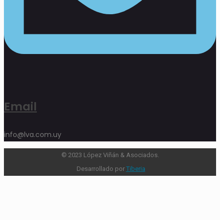
Email
info@lva.com.uy
© 2023 López Viñán & Asociados.
Desarrollado por
Tiberia