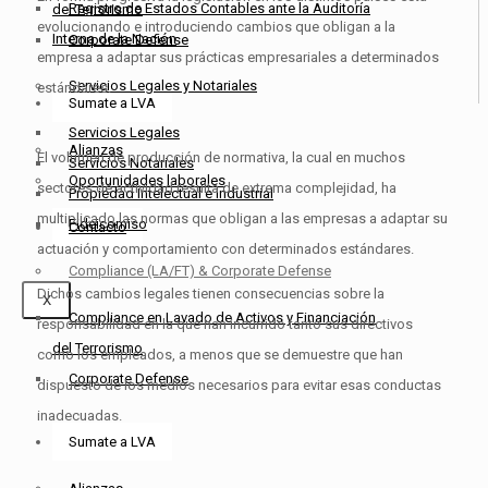
Registro de Estados Contables ante la Auditoría
del Terrorismo
evolucionando e introduciendo cambios que obligan a la
Interna de la Nación
Corporate Defense
empresa a adaptar sus prácticas empresariales a determinados
Servicios Legales y Notariales
estándares.
Sumate a LVA
Servicios Legales
Alianzas
El volumen de producción de normativa, la cual en muchos
Servicios Notariales
Oportunidades laborales
sectores de actividad resulta de extrema complejidad, ha
Propiedad Intelectual e Industrial
multiplicado las normas que obligan a las empresas a adaptar su
Fideicomiso
Contacto
actuación y comportamiento con determinados estándares.
Compliance (LA/FT) & Corporate Defense
Dichos cambios legales tienen consecuencias sobre la
X
Compliance en Lavado de Activos y Financiación
responsabilidad en la que han incurrido tanto sus directivos
del Terrorismo
como los empleados, a menos que se demuestre que han
Corporate Defense
dispuesto de los medios necesarios para evitar esas conductas
inadecuadas.
Sumate a LVA