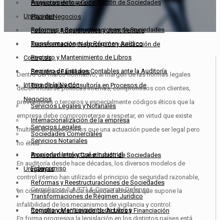
Asesoramiento y Constitución de Sociedades
Proyectos de Inversión
Uruguayas
Plan de Negocios
Reformas y Reestructuraciones de Sociedades
Fusiones, Adquisiciones y Joint Venture
Transformaciones de Régimen Jurídico
Representación, Negociación y Redacción de
Registro y Mantenimiento de Libros
Contratos
Registro de Estados Contables ante la Auditoría
Empresas Familiares
Dentro del marco normativo, al margen de las normas legales
Interna de la Nación
Tecnología y Consultoría en Procesos de
deben incluirse políticas internas, compromisos con clientes,
Negocios
proveedores o terceros y especialmente códigos éticos que la
Servicios Legales y Notariales
empresa debe comprometerse a respetar, en virtud que existe
Internacionalización de la empresa
Servicios Legales
multitud de casos en los que una actuación puede ser legal pero
Sociedades Comerciales
Servicios Notariales
no ética.
Propiedad Intelectual e Industrial
Asesoramiento y Constitución de Sociedades
En auditoría desde hace décadas, los diversos modelos de
Fideicomiso
Uruguayas
control interno han utilizado el principio de seguridad razonable,
Reformas y Reestructuraciones de Sociedades
Compliance (LA/FT) & Corporate Defense
en contraposición al de seguridad absoluta que supone la
Transformaciones de Régimen Jurídico
infalibilidad de los mecanismos de vigilancia y control.
Registro y Mantenimiento de Libros
Compliance en Lavado de Activos y Financiación
En forma progresiva la legislación en los distintos países está