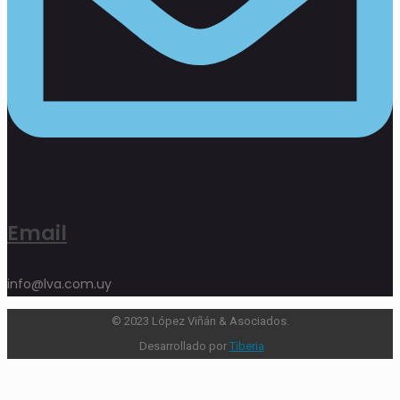
Email
info@lva.com.uy
© 2023 López Viñán & Asociados.
Desarrollado por
Tiberia