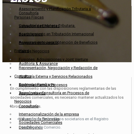
Aseguramiento
Corporativa
Asesoramiento y Planificación Tributaria a
Consultoría
Personas Físicas
Consultoría en Materia Tributaria.
Valuación de Empresas
Asesoramiento en Tributación Internacional
Due Diligence
Asesoramiento para Obtención de Beneficios
Proyectos de Inversión
Fiscales
Plan de Negocios
Fusiones, Adquisiciones y Joint Venture
Auditoría & Assurance
Representación, Negociación y Redacción de
Contratos
Auditoría Externa y Servicios Relacionados
Empresas Familiares
Auditoría Interna y Procesos
En cumplimiento con las disposiciones reglamentarias de las
Tecnología y Consultoría en Procesos de
Aseguramiento
sociedades comerciales, es necesario mantener actualizados los
Negocios
Consultoría
libros societarios.
Internacionalización de la empresa
Valuación de Empresas
Inscripción de los libros societarios en el Registro
Sociedades Comerciales
Due Diligence
Nacional de Comercio.